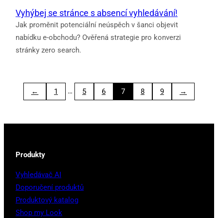
Vyhýbej se stránce s absencí vyhledávání!
Jak proměnit potenciální neúspěch v šanci objevit
nabídku e-obchodu? Ověřená strategie pro konverzi
stránky zero search.
…
←
1
5
6
7
8
9
→
Produkty
Vyhledávač AI
Doporučení produktů
Produktový katalog
Shop my Look