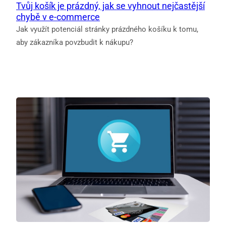
Tvůj košík je prázdný, jak se vyhnout nejčastější
chybě v e‑commerce
Jak využít potenciál stránky prázdného košíku k tomu,
aby zákazníka povzbudit k nákupu?