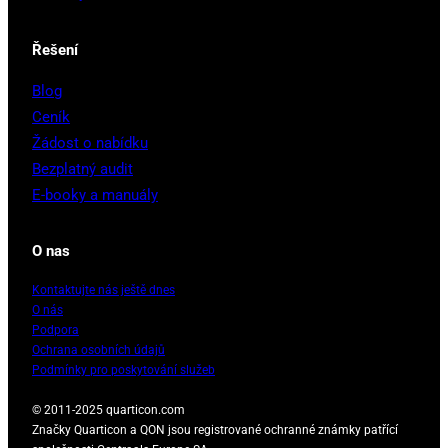
Řešení
Blog
Ceník
Žádost o nabídku
Bezplatný audit
E-booky a manuály
O nas
Kontaktujte nás ještě dnes
O nás
Podpora
Ochrana osobních údajů
Podmínky pro poskytování služeb
© 2011-2025 quarticon.com
Značky Quarticon a QON jsou registrované ochranné známky patřící