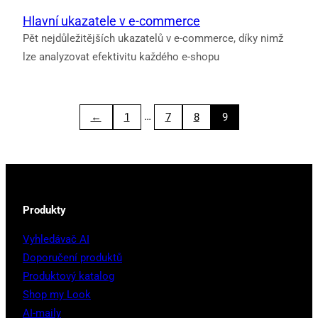
Hlavní ukazatele v e-commerce
Pět nejdůležitějších ukazatelů v e-commerce, díky nimž
lze analyzovat efektivitu každého e-shopu
…
←
1
7
8
9
Produkty
Vyhledávač AI
Doporučení produktů
Produktový katalog
Shop my Look
AI-maily