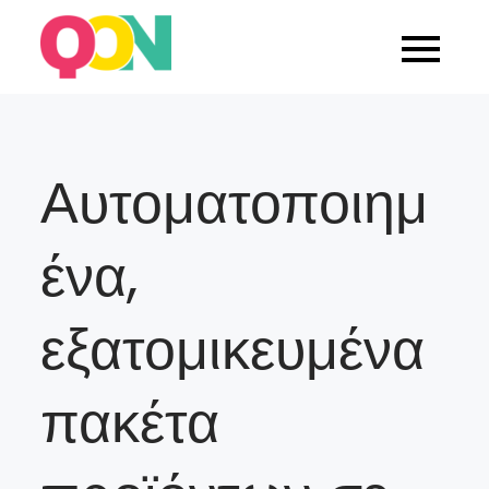
Skip
to
Blog Quarticon
content
Αυτοματοποιημ
ένα,
εξατομικευμένα
πακέτα