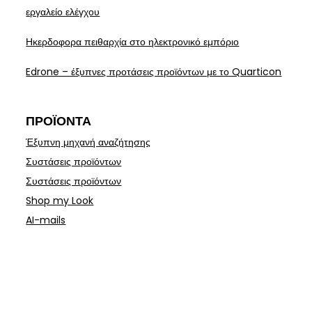
εργαλείο ελέγχου
Ηκερδοφορα πειθαρχία στο ηλεκτρονικό εμπόριο
Edrone – έξυπνες προτάσεις προϊόντων με το Quarticon
ΠΡΟΪΌΝΤΑ
Έξυπνη μηχανή αναζήτησης
Συστάσεις προϊόντων
Συστάσεις προϊόντων
Shop my Look
AI-mails