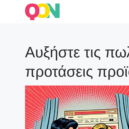
Skip
to
Blog Quarticon
content
Αυξήστε τις πω
προτάσεις προ