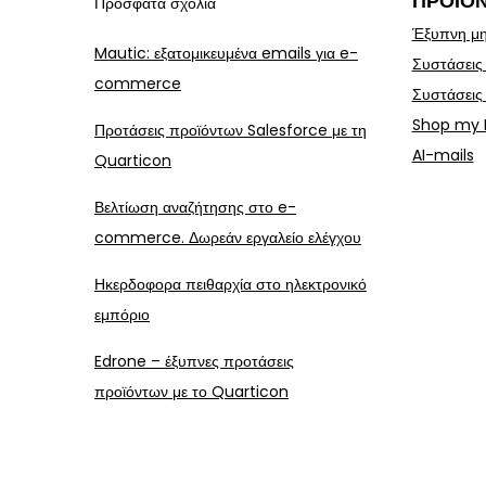
ΠΡΟΪΌ
Πρόσφατα σχόλια
Έξυπνη μη
Mautic: εξατομικευμένα emails για e-
Συστάσεις
commerce
Συστάσεις
Shop my 
Προτάσεις προϊόντων Salesforce με τη
AI-mails
Quarticon
Βελτίωση αναζήτησης στο e-
commerce. Δωρεάν εργαλείο ελέγχου
Ηκερδοφορα πειθαρχία στο ηλεκτρονικό
εμπόριο
Edrone – έξυπνες προτάσεις
προϊόντων με το Quarticon