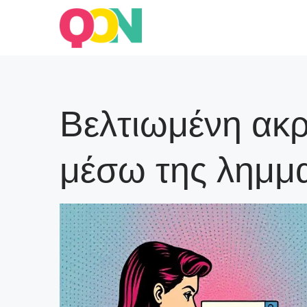
Skip
to
Blog Quarticon
content
Βελτιωμένη ακρ
μέσω της λημμ