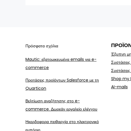
άρθρων
ΠΡΟΪΌ
Πρόσφατα σχόλια
Έξυπνη μη
Mautic: εξατομικευμένα emails για e-
Συστάσεις
commerce
Συστάσεις
Shop my 
Προτάσεις προϊόντων Salesforce με τη
AI-mails
Quarticon
Βελτίωση αναζήτησης στο e-
commerce. Δωρεάν εργαλείο ελέγχου
Ηκερδοφορα πειθαρχία στο ηλεκτρονικό
εμπόριο