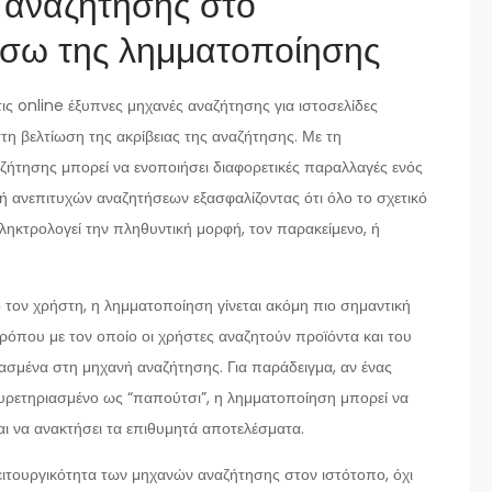
ς αναζήτησης στο
έσω της λημματοποίησης
τις online έξυπνες μηχανές αναζήτησης για ιστοσελίδες
 βελτίωση της ακρίβειας της αναζήτησης. Με τη
ήτησης μπορεί να ενοποιήσει διαφορετικές παραλλαγές ενός
 ανεπιτυχών αναζητήσεων εξασφαλίζοντας ότι όλο το σχετικό
ληκτρολογεί την πληθυντική μορφή, τον παρακείμενο, ή
 τον χρήστη, η λημματοποίηση γίνεται ακόμη πιο σημαντική
όπου με τον οποίο οι χρήστες αναζητούν προϊόντα και του
ιασμένα στη μηχανή αναζήτησης. Για παράδειγμα, αν ένας
ευρετηριασμένο ως “παπούτσι”, η λημματοποίηση μπορεί να
ι να ανακτήσει τα επιθυμητά αποτελέσματα.
ιτουργικότητα των μηχανών αναζήτησης στον ιστότοπο, όχι