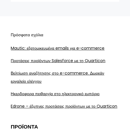
Πρόσφατα σχόλια
Mautic: εξατομικευμένα emails για e-commerce
Προτάσεις προϊόντων Salesforce με τη Quarticon
Βελτίωση αναζήτησης στο e-commerce. Δωρεάν
εργαλείο ελέγχου
Ηκερδοφορα πειθαρχία στο ηλεκτρονικό εμπόριο
Edrone – έξυπνες προτάσεις προϊόντων με το Quarticon
ΠΡΟΪΌΝΤΑ