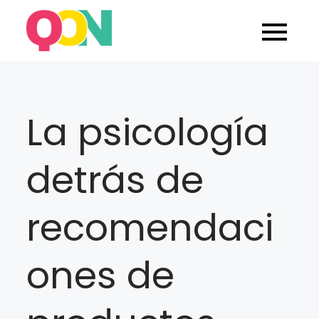
Skip
to
Blog Quarticon
content
La psicología
detrás de
recomendaci
ones de