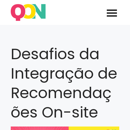
Skip
to
Blog Quarticon
content
Desafios da
Integração de
Recomendaç
ões On-site