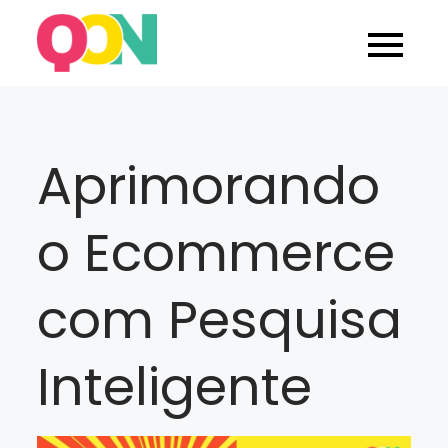
Skip
to
Blog Quarticon
content
Aprimorando
o Ecommerce
com Pesquisa
Inteligente