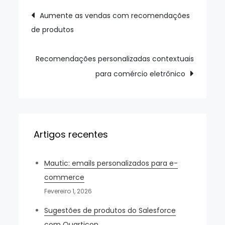
Navegação
Aumente as vendas com recomendações
de produtos
de
artigos
Recomendações personalizadas contextuais
para comércio eletrônico
Artigos recentes
Mautic: emails personalizados para e-
commerce
Fevereiro 1, 2026
Sugestões de produtos do Salesforce
com Quarticon