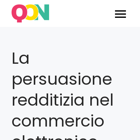
Skip
to
Blog Quarticom
content
La
persuasione
redditizia nel
commercio