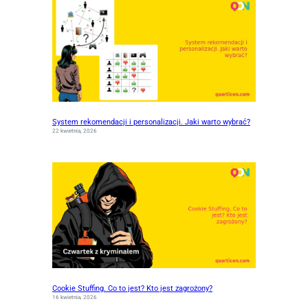
System rekomendacji i personalizacji. Jaki warto wybrać?
22 kwietnia, 2026
Cookie Stuffing. Co to jest? Kto jest zagrożony?
16 kwietnia, 2026