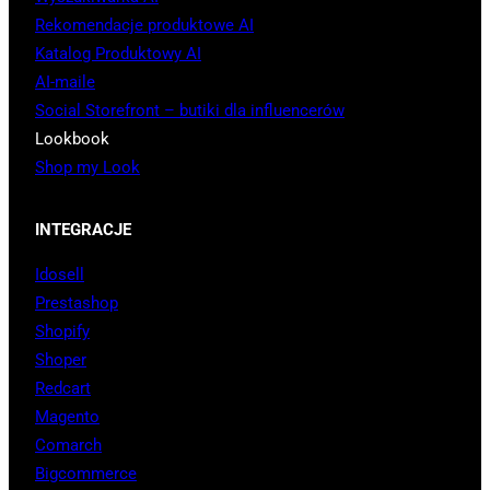
Rekomendacje produktowe AI
Katalog Produktowy AI
AI-maile
Social Storefront – butiki dla influencerów
Lookbook
Shop my Look
INTEGRACJE
Idosell
Prestashop
Shopify
Shoper
Redcart
Magento
Comarch
Bigcommerce