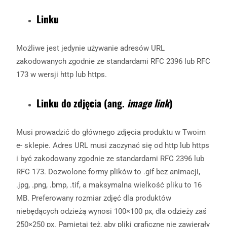
Linku
Możliwe jest jedynie używanie adresów URL
zakodowanych zgodnie ze standardami RFC 2396 lub RFC
173 w wersji http lub https.
Linku do zdjęcia (ang.
image link
)
Musi prowadzić do głównego zdjęcia produktu w Twoim
e- sklepie. Adres URL musi zaczynać się od http lub https
i być zakodowany zgodnie ze standardami RFC 2396 lub
RFC 173. Dozwolone formy plików to .gif bez animacji,
.jpg, .png, .bmp, .tif, a maksymalna wielkość pliku to 16
MB. Preferowany rozmiar zdjęć dla produktów
niebędących odzieżą wynosi 100×100 px, dla odzieży zaś
250×250 px. Pamiętaj też, aby pliki graficzne nie zawierały