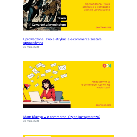
Uprowadzona. Twoja atrybucja e-commerce została
uprowadzona
28 maja, 2026
Mam Klaviyo w e-commerce. Czy to już wystarcza?
25 maja, 2026