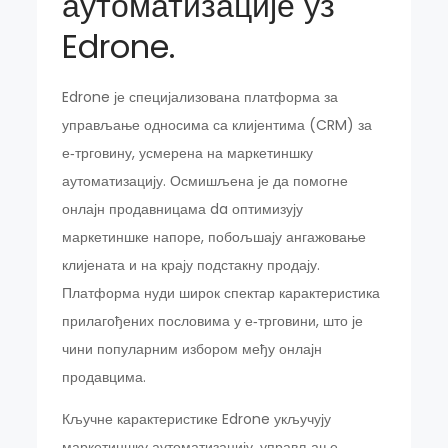
аутоматизације уз
Edrone.
Edrone је специјализована платформа за
управљање односима са клијентима (CRM) за
е‑трговину, усмерена на маркетиншку
аутоматизацију. Осмишљена је да помогне
онлајн продавницама da оптимизују
маркетиншке напоре, побољшају ангажовање
клијената и на крају подстакну продају.
Платформа нуди широк спектар карактеристика
прилагођених пословима у е‑трговини, што је
чини популарним избором међу онлајн
продавцима.
Кључне карактеристике Edrone укључују
маркетиншку аутоматизацију, управљање