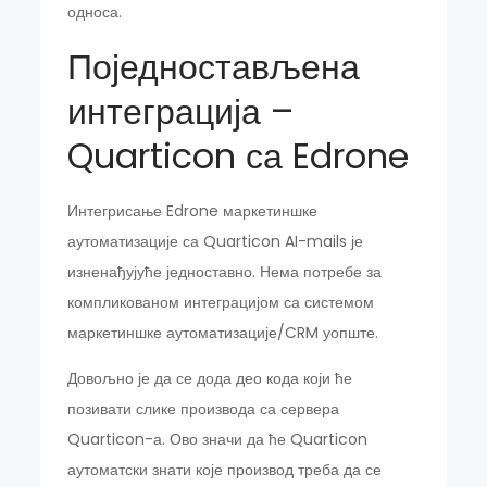
односа.
Поједностављена
интеграција –
Quarticon са Edrone
Интегрисање Edrone маркетиншке
аутоматизације са Quarticon AI-mails је
изненађујуће једноставно. Нема потребе за
компликованом интеграцијом са системом
маркетиншке аутоматизације/CRM уопште.
Довољно је да се дода део кода који ће
позивати слике производа са сервера
Quarticon-а. Ово значи да ће Quarticon
аутоматски знати које производ треба да се