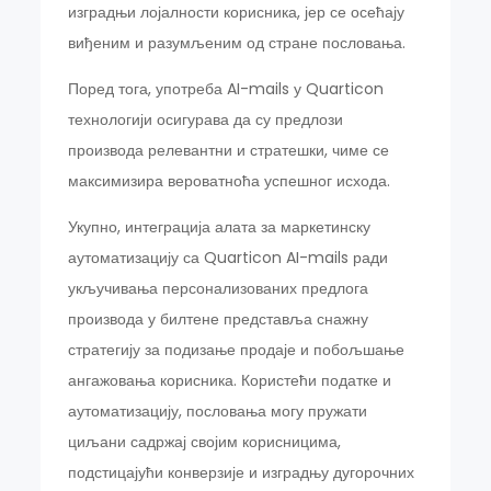
изградњи лојалности корисника, јер се осећају
виђеним и разумљеним од стране пословања.
Поред тога, употреба AI-mails у Quarticon
технологији осигурава да су предлози
производа релевантни и стратешки, чиме се
максимизира вероватноћа успешног исхода.
Укупно, интеграција алата за маркетинску
аутоматизацију са Quarticon AI-mails ради
укључивања персонализованих предлога
производа у билтене представља снажну
стратегију за подизање продаје и побољшање
ангажовања корисника. Користећи податке и
аутоматизацију, пословања могу пружати
циљани садржај својим корисницима,
подстицајући конверзије и изградњу дугорочних