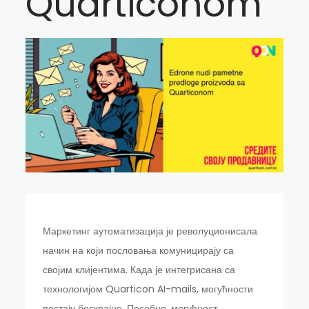
Quarticonom
Маркетинг аутоматизација је револуционисала
начин на који пословања комуницирају са
својим клијентима. Када је интегрисана са
технологијом Quarticon AI-mails, могућности
постају бескрајне. Посебно, могућност