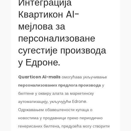
Интеграција
Квартикон AI-
мејлова за
персонализоване
сугестије производа
у Едроне.
Quarticon Ai-mails
омогућава укључивање
персонализованих предлога производа
у
билтене у оквиру алата за маркетинску
аутоматизацију, укључујући Edrone.
Одржавањем обавештености купаца о
новостима у продавници преко периодично
генерисаних билтена, предузећа могу створити