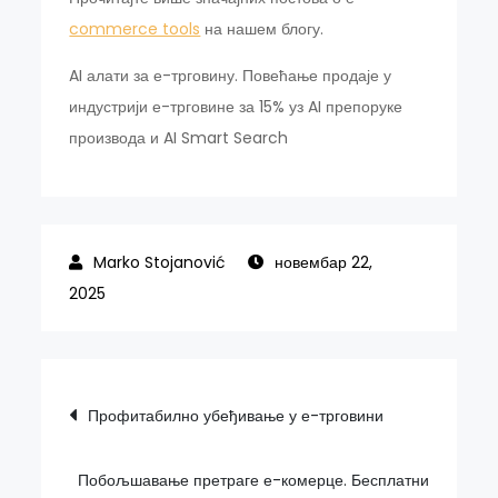
commerce tools
на нашем блогу.
AI алати за е-трговину. Повећање продаје у
индустрији е-трговине за 15% уз AI препоруке
производа и AI Smart Search
новембар 22,
2025
Кретање
Профитабилно убеђивање у е-трговини
чланка
Побољшавање претраге е-комерце. Бесплатни