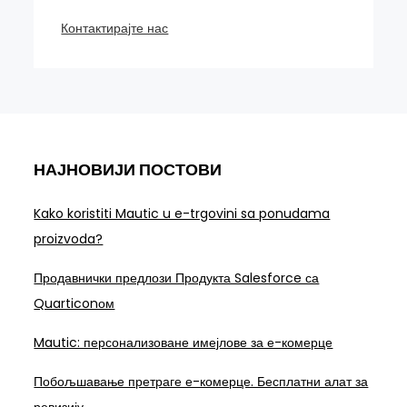
Контактирајте нас
НАЈНОВИЈИ ПОСТОВИ
Kako koristiti Mautic u e-trgovini sa ponudama
proizvoda?
Продавнички предлози Продукта Salesforce са
Quarticonом
Mautic: персонализоване имејлове за е-комерце
Побољшавање претраге е-комерце. Бесплатни алат за