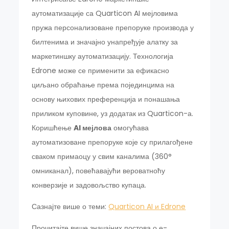
аутоматизације са Quarticon AI мејловима
пружа персонализоване препоруке производа у
билтенима и значајно унапређује алатку за
маркетиншку аутоматизацију. Технологија
Edrone може се применити за ефикасно
циљано обраћање према појединцима на
основу њихових преференција и понашања
приликом куповине, уз додатак из Quarticon-а.
Коришћење
AI мејлова
омогућава
аутоматизоване препоруке које су прилагођене
сваком примаоцу у свим каналима (360°
омниканал), повећавајући вероватноћу
конверзије и задовољство купаца.
Сазнајте више о теми:
Quarticon AI и Edrone
Прочитајте више значајних постова о е-