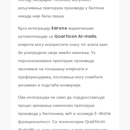
укључивања препорука производа у билтене
никада није била лакша.
Кроз интеграцију
Edrone
маркетиншке
аутоматизације са
Quarticon AI-mails
,
клијенти могу искористити снагу тог алата како
би унапредили своје имейл кампање. Уз
персонализоване препоруке производа
засноване на понашању клијената и
преференцијама, пословања могу повећати
ангажман и подстаћи конверзије.
Ова интеграција не само да поједностављује
процес креирања наменских препорука
производа у билтенима, већ и оснажује E-drone
функционалност. Са технологијом Quarticon
AI-mails на челу, пословања могу достављати