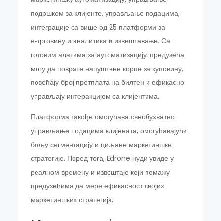
подршком за клијенте, управљање подацима,
интеграције са више од 25 платформи за
е‑трговину и аналитика и извештавање. Са
готовим алатима за аутоматизацију, предузећа
могу да поврате напуштене корпе за куповину,
повећају број претплата на билтен и ефикасно
управљају интеракцијом са клијентима.
Платформа такође омогућава свеобухватно
управљање подацима клијената, омогућавајући
бољу сегментацију и циљане маркетиншке
стратегије. Поред тога, Edrone нуди увиде у
реалном времену и извештаје који помажу
предузећима да мере ефикасност својих
маркетиншких стратегија.