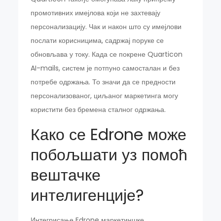
промотивних имејлова који не захтевају
персонализацију. Чак и након што су имејлови
послати корисницима, садржај поруке се
обновљава у току. Када се покрене Quarticon
AI-mails, систем је потпуно самосталан и без
потребе одржања. То значи да се предности
персонализованог, циљаног маркетинга могу
користити без бремена сталног одржања.
Како се Edrone може
побољшати уз помоћ
вештачке
интелигенције?
Интегрисање Edrone маркетиншке