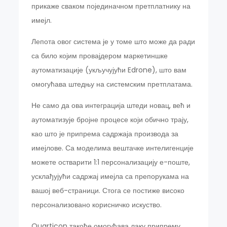
прикаже сваком појединачном претплатнику на
имејл.
Лепота овог система је у томе што може да ради
са било којим провајдером маркетиншке
аутоматизације (укључујући Edrone), што вам
омогућава штедњу на системским претплатама.
Не само да ова интеграција штеди новац, већ и
аутоматизује бројне процесе који обично трају,
као што је припрема садржаја производа за
имејлове. Са моделима вештачке интелигенције
можете остварити 1:1 персонализацију е-поште,
усклађујући садржај имејла са препорукама на
вашој веб-страници. Стога се постиже високо
персонализовано корисничко искуство.
Quarticon такође омогућава лаку припрему