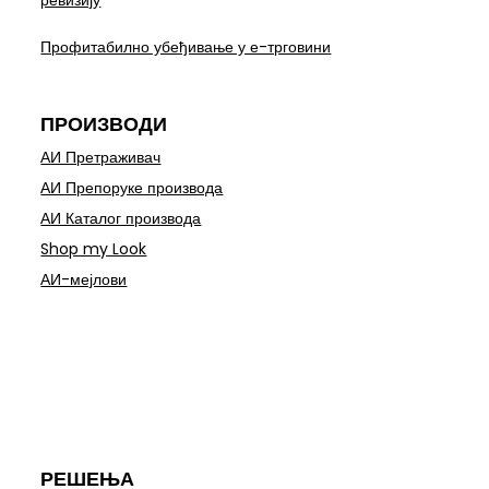
ревизију
Профитабилно убеђивање у е-трговини
ПРОИЗВОДИ
АИ Претраживач
АИ Препоруке производа
АИ Каталог производа
Shop my Look
АИ-мејлови
РЕШЕЊА