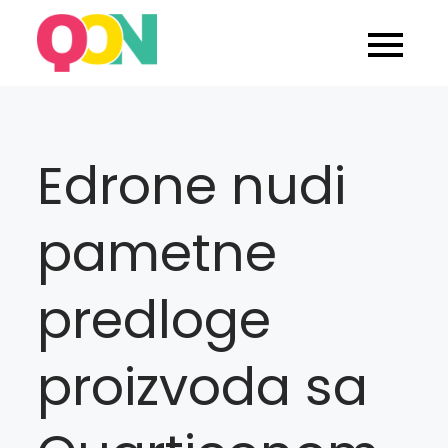
Skip
to
Blog Quarticon
content
Edrone nudi
pametne
predloge
proizvoda sa