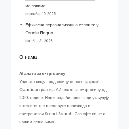
мејловима
новембар 19, 2025
Ефикасна персонализација е-поште у
Oracle Eloqua
октобар 31, 2025
О нама
AI алати за е-трговину
Учините своју продавницу поново сјајном!
Quarticon развија АИ алате за е-трговину од
2010. године. Наши водећи производи укључују
интелигентне препоруке производа и
претраживач Smart Search. Сазнајте више о
нашим решењима.