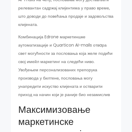
релевантан садржај клијентима у право време,
што доводи до повећања продаје и задовољства
клијената.
Комбинација Edrone маркетиншке
аутоматизације и Quarticon AI-mails отвaра
свет могућности за пословања која желе подићи
свој имейл маркетинг на следећи ниво.
Увођењем персонализованих препорука
производа у билтене, пословања могу
унапредити искуство клијената и остварити
приход на начин који је раније био незамислив
Максимизовање
маркетинске