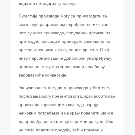
додатни потицај за куповину.
Сугестије производа могу се прилагодити за
сваког купца применом одређене логике, као
што су нови производи, популарни артикли из
претходног месеца и препоруке засноване на
претраживањима која су раније вршена. Овај
ниво персонализације доприноси унапређењу
целокупног искуства корисника и повећању
вероватноће конверзије.
Укључивањем предлога производа у билтене,
пословања могу презентовати широк асортиман
производа корисницима које одговарају
њиховим потребама и на крају повећати шансе
да пронађу нешто што су спремни да купе. Ово
не само подстиче продају, већ и помаже у