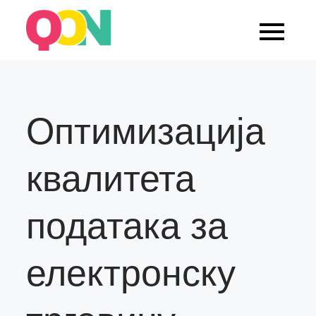
Skip
to
Blog Quarticon
content
Оптимизација
квалитета
података за
електронску