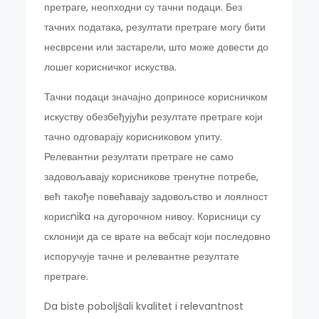
претраге, неопходни су тачни подаци. Без
тачних података, резултати претраге могу бити
несврсени или застарели, што може довести до
лошег корисничког искуства.
Тачни подаци значајно доприносе корисничком
искуству обезбеђујући резултате претраге који
тачно одговарају корисниковом упиту.
Релевантни резултати претраге не само
задовољавају корисникове тренутне потребе,
већ такође повећавају задовољство и лоялност
корисnika на дугорочном нивоу. Корисници су
склонији да се врате на вебсајт који последовно
испоручује тачне и релевантне резултате
претраге.
Da biste poboljšali kvalitet i relevantnost