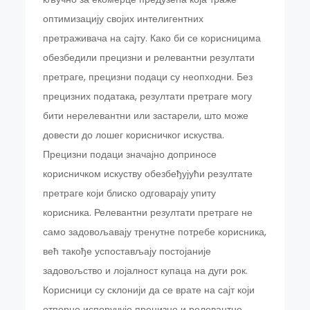
оптимизацију својих интелигентних
претраживача на сајту. Како би се корисницима
обезбедили прецизни и релевантни резултати
претраге, прецизни подаци су неопходни. Без
прецизних података, резултати претраге могу
бити нерелевантни или застарели, што може
довести до лошег корисничког искуства.
Прецизни подаци значајно доприносе
корисничком искуству обезбеђујући резултате
претраге који блиско одговарају упиту
корисника. Релевантни резултати претраге не
само задовољавају тренутне потребе корисника,
већ такође успостављају постојаније
задовољство и лојалност купаца на дуги рок.
Корисници су склонији да се врате на сајт који
отпорно испоручује прецизне и релевантне