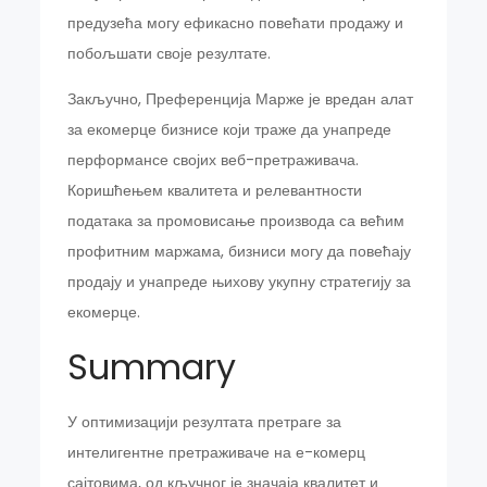
предузећа могу ефикасно повећати продажу и
побољшати своје резултате.
Закључно, Преференција Марже је вредан алат
за екомерце бизнисе који траже да унапреде
перформансе својих веб-претраживача.
Коришћењем квалитета и релевантности
података за промовисање производа са већим
профитним маржама, бизниси могу да повећају
продају и унапреде њихову укупну стратегију за
екомерце.
Summary
У оптимизацији резултата претраге за
интелигентне претраживаче на е-комерц
сајтовима, од кључног је значаја квалитет и