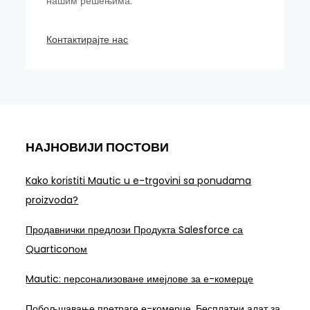
нашим решењима.
Контактирајте нас
НАЈНОВИЈИ ПОСТОВИ
Kako koristiti Mautic u e-trgovini sa ponudama
proizvoda?
Продавнички предлози Продукта Salesforce са
Quarticonом
Mautic: персонализоване имејлове за е-комерце
Побољшавање претраге е-комерце. Бесплатни алат за