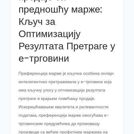
предношћу марже:
Кључ за
Оптимизацију
Резултата Претраге у
е-трговини
Преференција марже је кључна особина онлајн
интелигентних претраживача у е-трговини која
има кључну улогу у оптимизацији резултата
претраге и крајњем повећању продаје.
Искоришћавањем квалитета и релевантности
података, преференција марже омогућава е-
трговинским предузећима да промовишу
производе са већим профитним маржама на