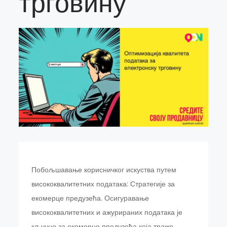
трговину
Побољшавање корисничког искуства путем
висококвалитетних података: Стратегије за
екомерце предузећа. Осигуравање
висококвалитетних и ажурираних података је
кључно за екомерце предузећа која траже