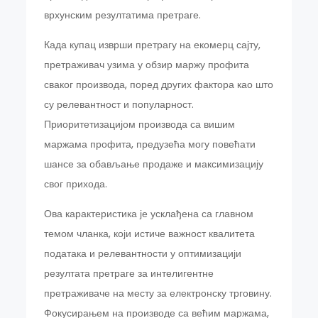
врхунским резултатима претраге.
Када купац изврши претрагу на екомерц сајту,
претраживач узима у обзир маржу профита
сваког производа, поред других фактора као што
су релевантност и популарност.
Приоритетизацијом производа са вишим
маржама профита, предузећа могу повећати
шансе за обављање продаже и максимизацију
свог прихода.
Ова карактеристика је усклађена са главном
темом чланка, који истиче важност квалитета
података и релевантности у оптимизацији
резултата претраге за интелигентне
претраживаче на месту за електронску трговину.
Фокусирањем на производе са већим маржама,