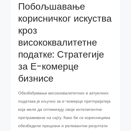
Побољшавање
корисничког искуства
кроз
висококвалитетне
податке: Стратегије
за Е-комерце
бизнисе
Обезбеђивање висококвалитетних и актуелних
података је кључно за е-комерце претпријатија
која желе да оптимизују своје интелигентне
претраживаче на сајту. Како би се корисницима
обезбедили прецизни и релевантни резултати