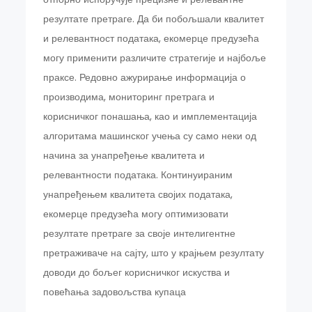
резултате претраге. Да би побољшали квалитет
и релевантност података, екомерце предузећа
могу применити различите стратегије и најбоље
праксе. Редовно ажурирање информација о
производима, мониторинг претрага и
корисничког понашања, као и имплементација
алгоритама машинског учења су само неки од
начина за унапређење квалитета и
релевантности података. Континуираним
унапређењем квалитета својих података,
екомерце предузећа могу оптимизовати
резултате претраге за своје интелигентне
претраживаче на сајту, што у крајњем резултату
доводи до бољег корисничког искуства и
повећања задовољства купаца