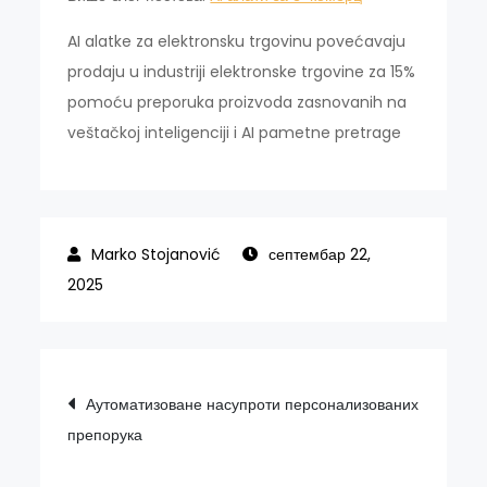
AI alatke za elektronsku trgovinu povećavaju
prodaju u industriji elektronske trgovine za 15%
pomoću preporuka proizvoda zasnovanih na
veštačkoj inteligenciji i AI pametne pretrage
септембар 22,
2025
Кретање
Аутоматизоване насупроти персонализованих
препорука
чланка