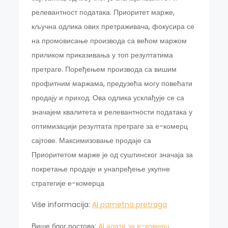
релевантност података. Приоритет марже,
кључна одлика ових претраживача, фокусира се
на промовисање производа са већом маржом
приликом приказивања у топ резултатима
претраге. Поређењем производа са вишим
профитним маржама, предузећа могу повећати
продају и приход. Ова одлика усклађује се са
значајем квалитета и релевантности података у
оптимизацији резултата претраге за е-комерц
сајтове. Максимизовање продаје са
Приоритетом марже је од суштинског значаја за
покретање продаје и унапређење укупне
стратегије е-комерца
Više informacija:
AI pametna pretraga
Више блог постова:
AI алати за е-комерц