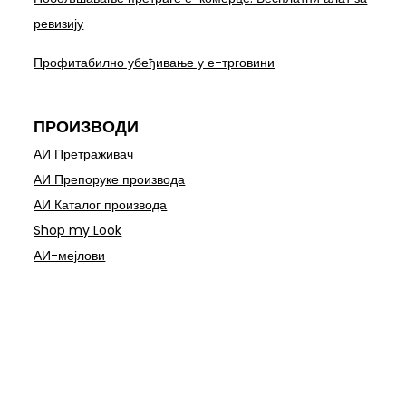
ревизију
Профитабилно убеђивање у е-трговини
ПРОИЗВОДИ
АИ Претраживач
АИ Препоруке производа
АИ Каталог производа
Shop my Look
АИ-мејлови