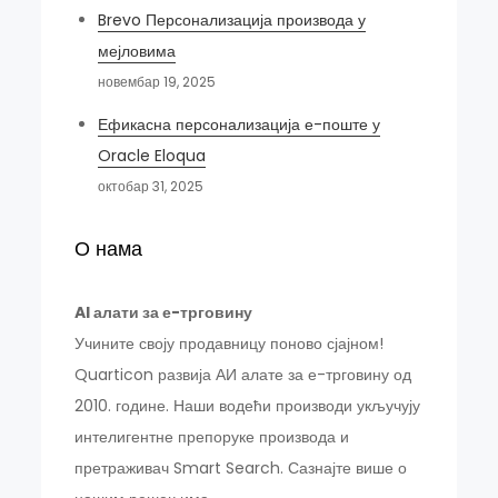
Brevo Персонализација производа у
мејловима
новембар 19, 2025
Ефикасна персонализација е-поште у
Oracle Eloqua
октобар 31, 2025
О нама
AI алати за е-трговину
Учините своју продавницу поново сјајном!
Quarticon развија АИ алате за е-трговину од
2010. године. Наши водећи производи укључују
интелигентне препоруке производа и
претраживач Smart Search. Сазнајте више о