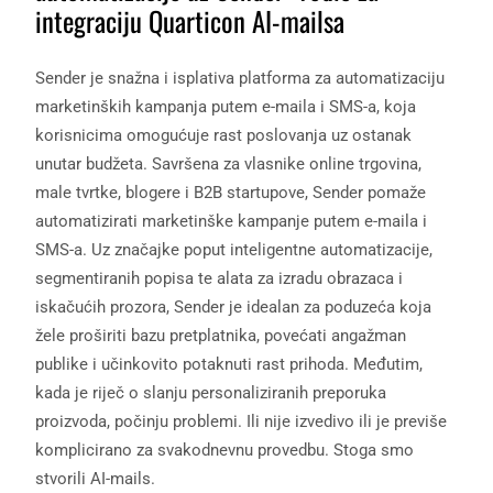
integraciju Quarticon AI-mailsa
Sender je snažna i isplativa platforma za automatizaciju
marketinških kampanja putem e-maila i SMS-a, koja
korisnicima omogućuje rast poslovanja uz ostanak
unutar budžeta. Savršena za vlasnike online trgovina,
male tvrtke, blogere i B2B startupove, Sender pomaže
automatizirati marketinške kampanje putem e-maila i
SMS-a. Uz značajke poput inteligentne automatizacije,
segmentiranih popisa te alata za izradu obrazaca i
iskačućih prozora, Sender je idealan za poduzeća koja
žele proširiti bazu pretplatnika, povećati angažman
publike i učinkovito potaknuti rast prihoda. Međutim,
kada je riječ o slanju personaliziranih preporuka
proizvoda, počinju problemi. Ili nije izvedivo ili je previše
komplicirano za svakodnevnu provedbu. Stoga smo
stvorili AI-mails.