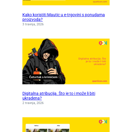
Kako koristiti Mautic u e-trgovini s ponudama
proizvoda?
3 travnja, 2026
Digitalna atribucija. Što je to i može li biti
ukradena?
2 travnja, 2026