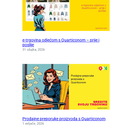
e-trgovina odjećom s Quarticonom – prije i
poslije
31 ožujka, 2026
Prodajne preporuke proizvoda s Quarticonom
1 veljače, 2026