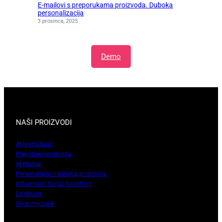
E-mailovi s preporukama proizvoda. Duboka
personalizacija
3 prosinca, 2025
Demo
NAŠI PROIZVODI
AI pretraživač
Preporuke proizvoda
AI-Mailovi
Personalizirani katalog proizvoda
Influencers’ Social Storefront
Lookbook
Shop my Look