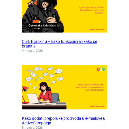
Click hijacking – kako funkcionira i kako se
braniti?
9 travnja, 2026
Kako dodati preporuke proizvoda u e-mailove u
ActiveCampaign
8 travnja, 2026