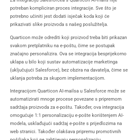
Za integraciju Salesforcea s Quarticon AI-mails nije
potreban kompliciran proces integracije. Sve što je
potrebno učiniti jest dodati isječak koda koji će
prikazivati slike proizvoda s našeg poslužitelja.
Quarticon može odrediti koji proizvod treba biti prikazan
svakom pretplatniku na e-poštu, čime se postupak
značajno personalizira. Ova se integracija besprijekorno
uklapa u bilo koji sustav automatizacije marketinga
(uključujući Salesforce), bez obzira na davatelja, čime se
uklanja potreba za skupom implementacijom.
Integracijom Quarticon AI-mailsa u Salesforce može se
automatizirati mnoge procese povezane s pripremom
sadržaja proizvoda za e-poštu. Također, ova integracija
omogućuje 1:1 personalizaciju e-pošte korištenjem AI-
modela, usklađujući sadržaj e-pošte s prijedlozima na
web stranici. Također olakšava pripremu promotivnih
pošiljaka koji ne zahtijevaju personalizaciju.