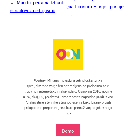
←
Mautic: personalizirani
Quarticonom – prije i poslije
e-mailovi za e-trgovinu
→
Pozdrav! Mi smo inovativna tehnološka tvrtka
specijalizirana za rješenja temeljena na podacima za e-
trgovinu i internetsku maloprodaju. Osnovani 2010. godine
u Poljskoj, EU, predstavili smo vlastite napredne prediktivne
AI algoritme i tehnike strojnog učenja kako bismo pružili
prilagođene preporuke, rezultate pretraživanja i još mnogo
toga.
Demo