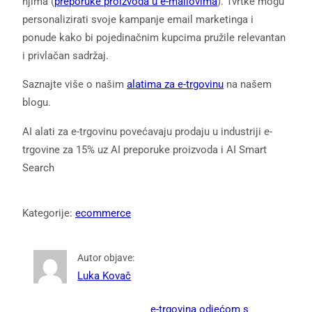
njima (
preporuke proizvoda u e-mailovima
). Tvrtke mogu
personalizirati svoje kampanje email marketinga i
ponude kako bi pojedinačnim kupcima pružile relevantan
i privlačan sadržaj.
Saznajte više o našim
alatima za e-trgovinu
na našem
blogu.
AI alati za e-trgovinu povećavaju prodaju u industriji e-
trgovine za 15% uz AI preporuke proizvoda i AI Smart
Search
Kategorije:
ecommerce
Autor objave:
Luka Kovač
e-trgovina odjećom s