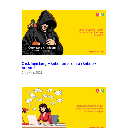
Click hijacking – kako funkcionira i kako se
braniti?
9 travnja, 2026