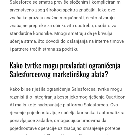
Salesforce se smatra previše složenim i kompliciranim
prvenstveno zbog širokog spektra značajki. Iako ove
značajke pružaju snažne mogućnosti, često stvaraju
značajne prepreke za učinkovitu upotrebu, osobito za
standardne korisnike. Mnogi smatraju da je krivulja
učenja strma, što dovodi do oslanjanja na interne timove
i partnere trećih strana za podršku
Kako tvrtke mogu prevladati ograničenja
Salesforceovog marketinškog alata?
Kako bi se riješila ograničenja Salesforcea, tvrtke mogu
razmisliti o integriranju besprijekornog rješenja Quarticon
AI-mails koje nadopunjuje platformu Salesforcea. Ovo
rješenje pojednostavljuje sučelja korisnika i automatizira
ponavljajuće zadatke, omogućujući timovima da
pojednostave operacije uz značajno smanjenje potrebe