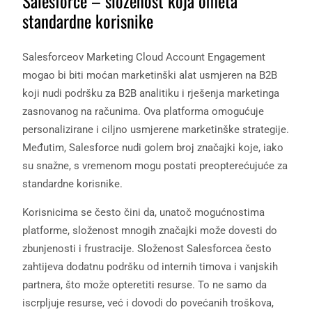
Salesforce – složenost koja ometa
standardne korisnike
Salesforceov Marketing Cloud Account Engagement
mogao bi biti moćan marketinški alat usmjeren na B2B
koji nudi podršku za B2B analitiku i rješenja marketinga
zasnovanog na računima. Ova platforma omogućuje
personalizirane i ciljno usmjerene marketinške strategije.
Međutim, Salesforce nudi golem broj značajki koje, iako
su snažne, s vremenom mogu postati preopterećujuće za
standardne korisnike.
Korisnicima se često čini da, unatoč mogućnostima
platforme, složenost mnogih značajki može dovesti do
zbunjenosti i frustracije. Složenost Salesforcea često
zahtijeva dodatnu podršku od internih timova i vanjskih
partnera, što može opteretiti resurse. To ne samo da
iscrpljuje resurse, već i dovodi do povećanih troškova,