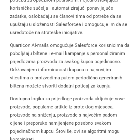
korisničke sučelja i automatizirajući ponavljajuće
zadatke, oslobađaju se članovi tima od potrebe da se
upuštaju u složenosti Salesforcea i omogućuje im da se
usredotoče na strateške inicijative.
Quarticon AI-mails omogućuje Salesforce korisnicima da
poboljšaju biltene i e-mail kampanje s personaliziranim
prijedlozima proizvoda za svakog kupca pojedinačno.
Održavanjem informiranosti kupaca o najnovijim
vijestima o proizvodima putem periodično generiranih
biltena možete stvoriti dodatni poticaj za kupnju.
Dostupna logika za prijedloge proizvoda uključuje nove
proizvode, popularne artikle iz proteklog mjeseca,
proizvode na sniženju, proizvode s najvećim padom
cijene i preporuke namijenjene posebno svakom
pojedinačnom kupcu. Štoviše, ovi se algoritmi mogu
kombinirati.