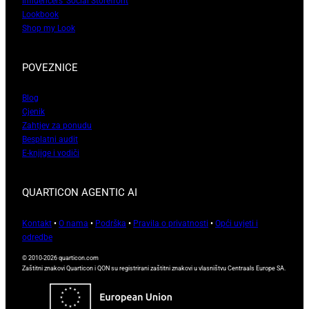
Influencers’ Social Storefront
Lookbook
Shop my Look
POVEZNICE
Blog
Cjenik
Zahtjev za ponudu
Besplatni audit
E-knjige i vodiči
QUARTICON AGENTIC AI
Kontakt
•
O nama
•
Podrška
•
Pravila o privatnosti
•
Opći uvjeti i
odredbe
© 2010-2026 quarticon.com
Zaštitni znakovi Quarticon i QON su registrirani zaštitni znakovi u vlasništvu Centraals Europe SA.