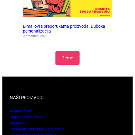
E-mailovi s preporukama proizvoda. Duboka
personalizacija
3 prosinca, 2025
Demo
NAŠI PROIZVODI
AI pretraživač
Preporuke proizvoda
AI-Mailovi
Personalizirani katalog proizvoda