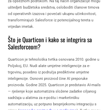
za opsežnom podrškom. Na taj način organizacije mogu
uštedjeti budžetska sredstva, osloboditi članove timova
od operativnih izazova i povećati ukupnu učinkovitost,
transformirajući Salesforce iz potencijalnog tereta u
vrijedan imetak.
Što je Quarticon i kako se integrira sa
Salesforceom?
Quarticon je tehnološka tvrtka osnovana 2010. godine u
Poljskoj, EU. Nudi alate umjetne inteligencije za e-
trgovinu, posebno iz područja prediktivne umjetne
inteligencije. Osnovni proizvod čine AI preporuke
proizvoda. Godine 2025. Quarticon je predstavio AI-mails
— rješenje koje automatizira složene zadatke ciljanog
sadržaja u alatima za e-poštu i marketinšku
automatizaciju, uz potpuno besprijekornu integraciju s