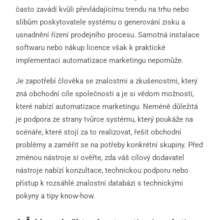
často zavádí kvůli převládajícímu trendu na trhu nebo
slibům poskytovatele systému o generování zisku a
usnadnění řízení prodejního procesu. Samotná instalace
softwaru nebo nákup licence však k praktické
implementaci automatizace marketingu nepomůže.
Je zapotřebí člověka se znalostmi a zkušenostmi, který
zná obchodní cíle společnosti a je si vědom možností,
které nabízí automatizace marketingu. Neméně důležitá
je podpora ze strany tvůrce systému, který poukáže na
scénáře, které stojí za to realizovat, řešit obchodní
problémy a zaměřit se na potřeby konkrétní skupiny. Před
změnou nástroje si ověřte, zda váš cílový dodavatel
nástroje nabízí konzultace, technickou podporu nebo
přístup k rozsáhlé znalostní databázi s technickými
pokyny a tipy know-how.