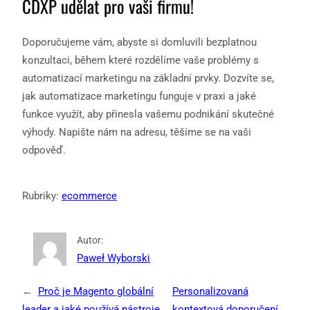
CDXP udělat pro vaši firmu!
Doporučujeme vám, abyste si domluvili bezplatnou
konzultaci, během které rozdělíme vaše problémy s
automatizací marketingu na základní prvky. Dozvíte se,
jak automatizace marketingu funguje v praxi a jaké
funkce využít, aby přinesla vašemu podnikání skutečné
výhody. Napište nám na adresu, těšíme se na vaši
odpověď.
Rubriky:
ecommerce
Autor:
Paweł Wyborski
←
Proč je Magento globální
Personalizovaná
leader a jaké používá nástroje
kontextová doporučení