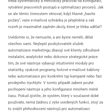
třeba systematicky a metodicky pracovat na konfiguraci,
vytváření pracovních postupů a optimalizaci procesů. Jak
se ale těmto činnostem věnovat, když hlavně „hasíte
požáry“, vaše e-mailová schránka je přeplněná a váš
rozvrh je maximálně zaplněn úkoly, které je třeba udělat?
Uvědomte si, že nemusíte, a ani byste neměli, dělat
všechno sami. Nejlepší poskytovatelé služeb
automatizace marketingu zbavují své klienty zdlouhavé
instalační, analytické nebo dokonce strategické práce
tím, že své nástroje vybavují intuitivními moduly pro
statistiky, výukové programy, hotové e-mailové šablony
nebo automatizace pro konkrétní typ kampaně nebo fázi
prodejního trychtýře. V tomto případě zabere pouhé
pochopení nástroje a jeho konfigurace mnohem méně
času. Pokud zjistíte, že systém, který v současné době
používáte, nemá žádnou z výše uvedených funkcí, stojí za
to zvážit přehodnocení nástrojů pro automatizaci