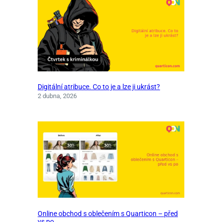
Digitální atribuce. Co to je a lze ji ukrást?
2 dubna, 2026
Online obchod s oblečením s Quarticon – před
vs po