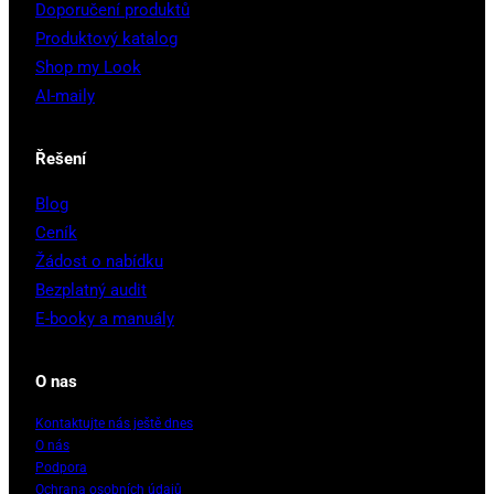
Doporučení produktů
Produktový katalog
Shop my Look
AI-maily
Řešení
Blog
Ceník
Žádost o nabídku
Bezplatný audit
E-booky a manuály
O nas
Kontaktujte nás ještě dnes
O nás
Podpora
Ochrana osobních údajů