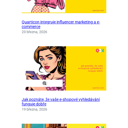
Quarticon integruje influencer marketing a e-
commerce
23 března, 2026
Jak poznáte, že vaše e‑shopové vyhledávání
funguje dobře
19 března, 2026