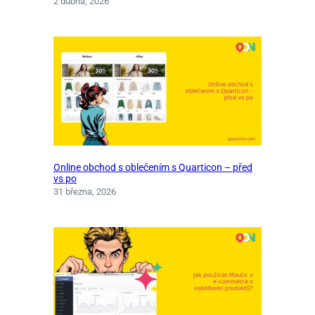
2 dubna, 2026
Online obchod s oblečením s Quarticon – před
vs po
31 března, 2026