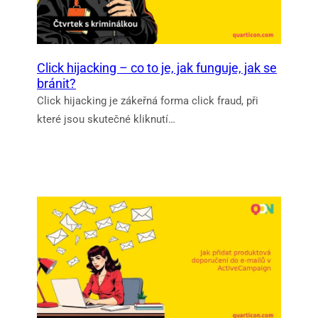
Click hijacking – co to je, jak funguje, jak se
bránit?
Click hijacking je zákeřná forma click fraud, při
které jsou skutečné kliknutí…