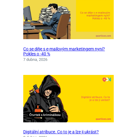
Co se děje s e-mailovým marketingem nyní?
Pokles o -40 %
7 dubna, 2026
Digitální atribuce. Co to je a lze ji ukrást?