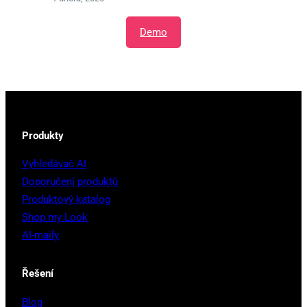
Demo
Produkty
Vyhledávač AI
Doporučení produktů
Produktový katalog
Shop my Look
AI-maily
Řešení
Blog