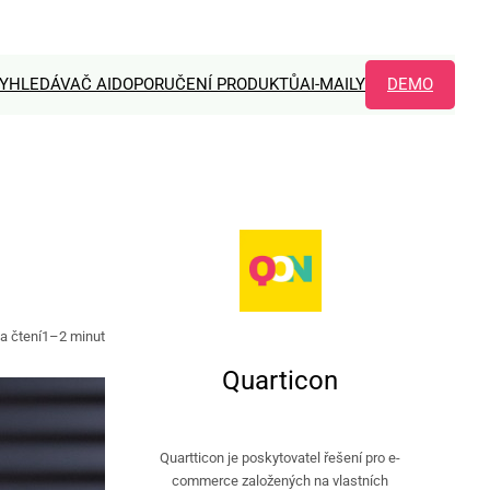
YHLEDÁVAČ AI
DOPORUČENÍ PRODUKTŮ
AI-MAILY
DEMO
a čtení
1–2 minut
Quarticon
Quartticon je poskytovatel řešení pro e-
commerce založených na vlastních