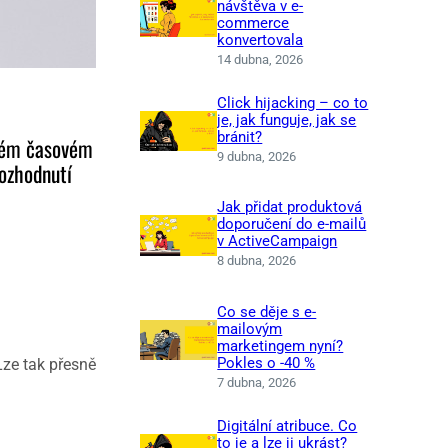
návštěva v e-
commerce
konvertovala
14 dubna, 2026
Click hijacking – co to
je, jak funguje, jak se
bránit?
aném časovém
9 dubna, 2026
ozhodnutí
Jak přidat produktová
doporučení do e-mailů
v ActiveCampaign
8 dubna, 2026
Co se děje s e-
mailovým
marketingem nyní?
Lze tak přesně
Pokles o -40 %
7 dubna, 2026
Digitální atribuce. Co
to je a lze ji ukrást?