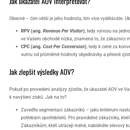
Jak ukazatel AOV interpretovat?
Obecně – čím větší je jeho hodnota, tím více vyděláváte. U
RPV (ang.
Revenue Per Visitor
)
, tedy výnosu na jedn
ve Vašem obchodě nízká, znamená to, že zákazníci mál
CPC (ang.
Cost Per Conversion
)
, tedy k ceně za konve
sumu od průměrné hodnoty objednávky a přesně zjistít
Jak zlepšit výsledky AOV?
Pokud po provedení analýzy zjistíte, že ukazatel AOV ve Va
k navýšení zisků. Jak na to?
Zaveďte segmentaci zákazníků – jako kritérium nasta
potřebám spotřebitelů. Pro pravidelné zákazníky, kteř
Zákazníkům, kteří utrácejí méně, nabídněte slevový k