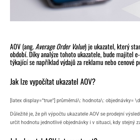
AOV (ang.
Average Order Value
) je ukazatel, který 
období. Díky analýze tohoto ukazatele, bude majitel
týkající se například výdajů za reklamu nebo cenové po
Jak lze vypočítat ukazatel AOV?
[latex display=“true“] průměrná\: hodnota\: objednávky= \d
Důležité je, že při výpočtu ukazatele AOV se prodejní výsl
určit hodnotu jednotlivé objednávky i v situaci, kdy stej