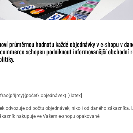
stanoví průměrnou hodnotu každé objednávky v e-shopu v d
 e-commerce schopen podniknout informovanější obchodní r
litiky.
frac{příjmy}{počet\:objednávek} [/latex]
edek odvozuje od počtu objednávek, nikoli od daného zákazníka. 
ný zákazník nakupuje ve Vašem e-shopu opakovaně.