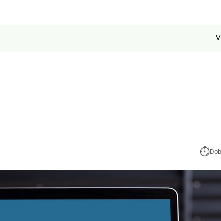
V
⏱︎
Dob