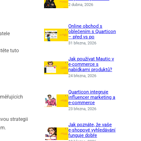
2 dubna, 2026
Online obchod s
oblečením s Quarticon
atele
– před vs po
31 března, 2026
čtěte tuto
Jak používat Mautic v
e-commerce s
nabídkami produktů?
24 března, 2026
Quarticon integruje
směřujících
influencer marketing a
e-commerce
23 března, 2026
vou strategii
Jak poznáte, že vaše
am.
e‑shopové vyhledávání
funguje dobře