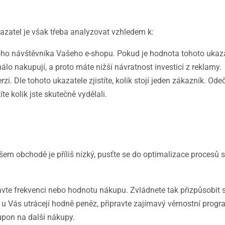
kazatel je však třeba analyzovat vzhledem k:
oho návštěvníka Vašeho e-shopu. Pokud je hodnota tohoto ukaz
o nakupují, a proto máte nižší návratnost investicí z reklamy.
rzi. Dle tohoto ukazatele zjistíte, kolik stojí jeden zákazník. Ode
e kolik jste skutečně vydělali.
šem obchodě je příliš nízký, pusťte se do optimalizace procesů 
vte frekvenci nebo hodnotu nákupu. Zvládnete tak přizpůsobit s
í u Vás utrácejí hodně peněz, připravte zajímavý věrnostní progr
upon na další nákupy.