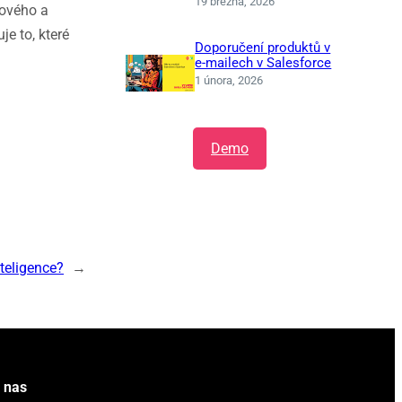
19 března, 2026
žového a
e to, které
Doporučení produktů v
e-mailech v Salesforce
1 února, 2026
Demo
nteligence?
→
 nas