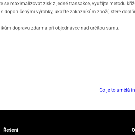
žte se maximalizovat zisk z jedné transakce, využijte metodu kří
s doporučenými výrobky, ukažte zákazníkům zboží, které doplňuj
íkům dopravu zdarma při objednávce nad určitou sumu
.
Co je to umělá i
Řešení
O