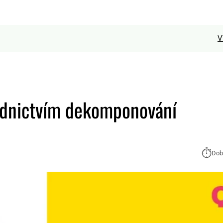
V
ednictvím dekomponování
⏱︎
Dob