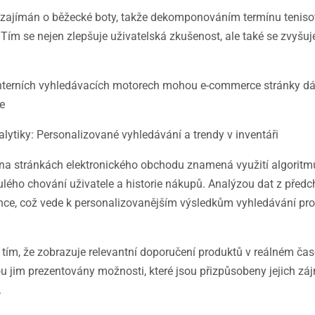
aké zajímán o běžecké boty, takže dekomponováním termínu tenis
 Tím se nejen zlepšuje uživatelská zkušenost, ale také se zvyšu
 interních vyhledávacích motorech mohou e-commerce stránky dál
ze
lytiky: Personalizované vyhledávání a trendy v inventáři
ch na stránkách elektronického obchodu znamená využití algoritm
lého chování uživatele a historie nákupů. Analýzou dat z předc
erence, což vede k personalizovanějším výsledkům vyhledávání pr
k tím, že zobrazuje relevantní doporučení produktů v reálném č
sou jim prezentovány možnosti, které jsou přizpůsobeny jejich z
.