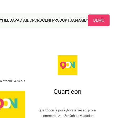
YHLEDÁVAČ AI
DOPORUČENÍ PRODUKTŮ
AI-MAILY
DEMO
a čtení
3–4 minut
Quarticon
Quartticon je poskytovatel řešení pro e-
commerce založených na vlastních