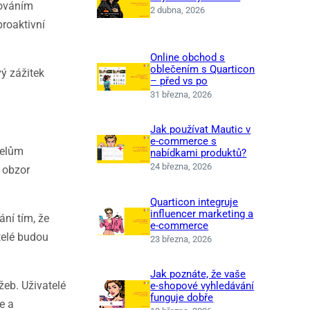
zováním
2 dubna, 2026
proaktivní
Online obchod s
oblečením s Quarticon
ý zážitek
– před vs po
31 března, 2026
Jak používat Mautic v
e-commerce s
telům
nabídkami produktů?
24 března, 2026
ý obzor
Quarticon integruje
influencer marketing a
ní tím, že
e-commerce
atelé budou
23 března, 2026
Jak poznáte, že vaše
žeb. Uživatelé
e‑shopové vyhledávání
funguje dobře
e a