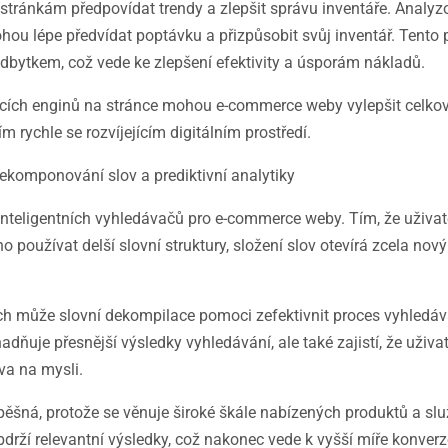
stránkám předpovídat trendy a zlepšit správu inventáře. Analy
hou lépe předvídat poptávku a přizpůsobit svůj inventář. Tento 
dbytkem, což vede ke zlepšení efektivity a úsporám nákladů.
vacích enginů na stránce mohou e-commerce weby vylepšit celkov
m rychle se rozvíjejícím digitálním prostředí.
komponování slov a prediktivní analytiky
u inteligentních vyhledávačů pro e-commerce weby. Tím, že uživa
 používat delší slovní struktury, složení slov otevírá zcela nov
ch může slovní dekompilace pomoci zefektivnit proces vyhledává
adňuje přesnější výsledky vyhledávání, ale také zajistí, že uživ
ova na mysli.
ěšná, protože se věnuje široké škále nabízených produktů a slu
drží relevantní výsledky, což nakonec vede k vyšší míře konverz