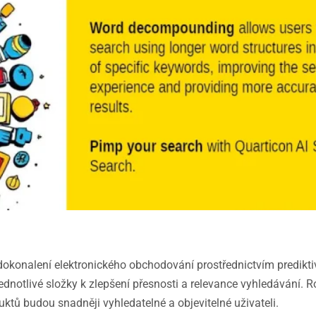
konalení elektronického obchodování prostřednictvím prediktiv
jednotlivé složky k zlepšení přesnosti a relevance vyhledávání.
ktů budou snadněji vyhledatelné a objevitelné uživateli.