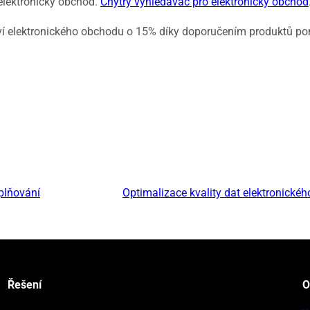
elektronický obchod.
Chytrý vyhledávač pro elektronický obchod
ví elektronického obchodu o 15% díky doporučením produktů pom
plňování
Optimalizace kvality dat elektronické
Řešení
O