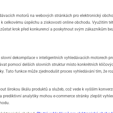
edávacích motorů na webových stránkách pro elektronický obch
ívá k celkovému úspěchu a ziskovosti online obchodu. Využitím té
dy zůstat krok před konkurencí a poskytnout svým zákazníkům b
 slovní dekompilace v inteligentních vyhledávacích motorech pr
t pomocí delších slovních struktur místo konkrétních klíčovýc
ky. Tato funkce může zjednodušit proces vyhledávání tím, že roz
ut širokou škálu produktů a služeb, což vede k vyšším konver
a prediktivní analytiky mohou e-commerce stránky zlepšit vyhle
chodu.