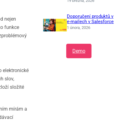
19 března, 2026
Doporučení produktů v
od nejen
e-mailech v Salesforce
to funkce
1 února, 2026
ezproblémový
Demo
o elektronické
h slov,
loží složité
zním mírám a
dávací