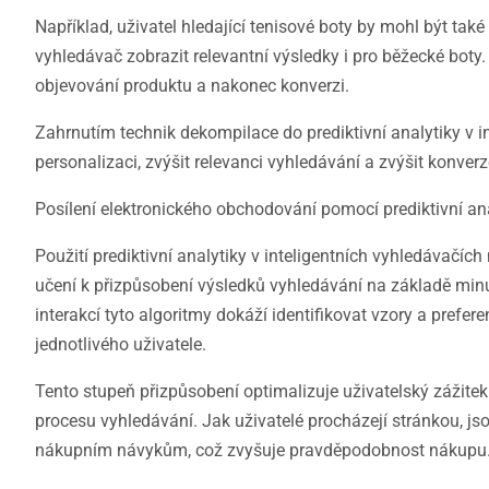
Například, uživatel hledající tenisové boty by mohl být t
vyhledávač zobrazit relevantní výsledky i pro běžecké boty.
objevování produktu a nakonec konverzi.
Zahrnutím technik dekompilace do prediktivní analytiky v
personalizaci, zvýšit relevanci vyhledávání a zvýšit konver
Posílení elektronického obchodování pomocí prediktivní ana
Použití prediktivní analytiky v inteligentních vyhledávačí
učení k přizpůsobení výsledků vyhledávání na základě minu
interakcí tyto algoritmy dokáží identifikovat vzory a pref
jednotlivého uživatele.
Tento stupeň přizpůsobení optimalizuje uživatelský zážite
procesu vyhledávání. Jak uživatelé procházejí stránkou, j
nákupním návykům, což zvyšuje pravděpodobnost nákupu