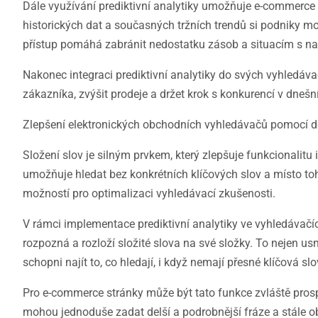
Dále využívání prediktivní analytiky umožňuje e-commerce 
historických dat a současných tržních trendů si podniky mo
přístup pomáhá zabránit nedostatku zásob a situacím s na
Nakonec integraci prediktivní analytiky do svých vyhledá
zákazníka, zvýšit prodeje a držet krok s konkurencí v dnešní
Zlepšení elektronických obchodních vyhledávačů pomocí de
Složení slov je silným prvkem, který zlepšuje funkcionalit
umožňuje hledat bez konkrétních klíčových slov a místo toho
možností pro optimalizaci vyhledávací zkušenosti.
V rámci implementace prediktivní analytiky ve vyhledávačí
rozpozná a rozloží složité slova na své složky. To nejen usn
schopni najít to, co hledají, i když nemají přesné klíčová sl
Pro e-commerce stránky může být tato funkce zvláště prosp
mohou jednoduše zadat delší a podrobnější fráze a stále ob