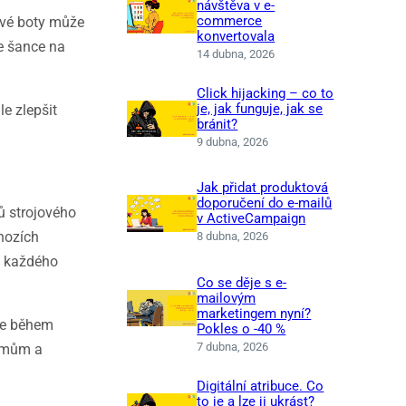
návštěva v e-
commerce
ové boty může
konvertovala
je šance na
14 dubna, 2026
Click hijacking – co to
je, jak funguje, jak se
e zlepšit
bránit?
9 dubna, 2026
Jak přidat produktová
doporučení do e-mailů
ů strojového
v ActiveCampaign
hozích
8 dubna, 2026
o každého
Co se děje s e-
mailovým
marketingem nyní?
ase během
Pokles o -40 %
7 dubna, 2026
ájmům a
Digitální atribuce. Co
to je a lze ji ukrást?