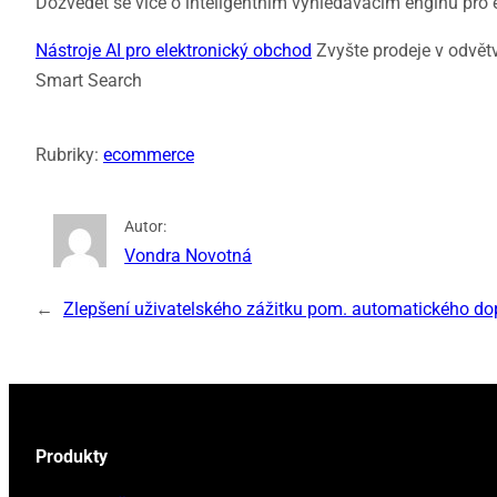
Dozvědět se více o inteligentním vyhledávacím enginu pro 
Nástroje AI pro elektronický obchod
Zvyšte prodeje v odvět
Smart Search
Rubriky:
ecommerce
Autor:
Vondra Novotná
←
Zlepšení uživatelského zážitku pom. automatického do
Produkty