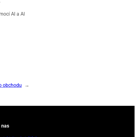
.
ocí AI a AI
ho obchodu
→
 nas