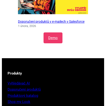
Doporučení produktů v e-mailech v Salesforce
1 února, 2026
Demo
Produkty
Vyhledávač AI
Doporučení produktů
Produktový katalog
Shop my Look