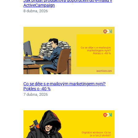
Jak přidat produktová doporučení do e-mailů v
ActiveCampaign
8 dubna, 2026
Co se děje s e-mailovým marketingem nyní?
Pokles o -40 %
7 dubna, 2026