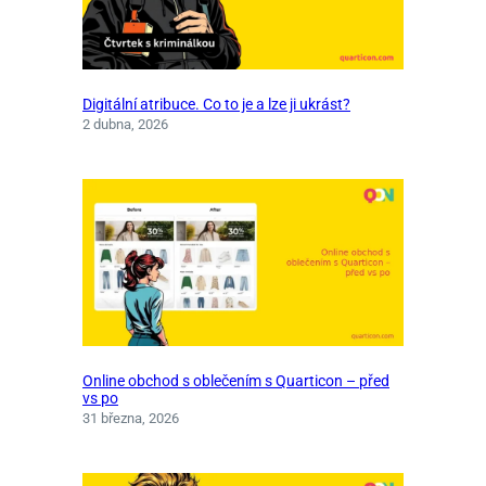
Digitální atribuce. Co to je a lze ji ukrást?
2 dubna, 2026
Online obchod s oblečením s Quarticon – před
vs po
31 března, 2026