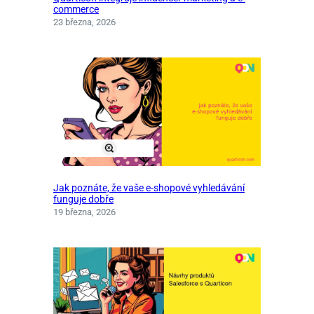
commerce
23 března, 2026
Jak poznáte, že vaše e‑shopové vyhledávání
funguje dobře
19 března, 2026