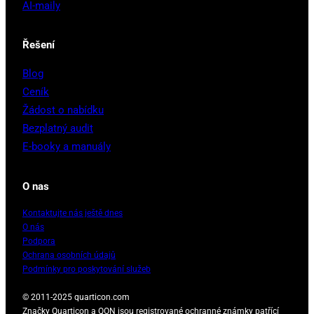
AI-maily
Řešení
Blog
Ceník
Žádost o nabídku
Bezplatný audit
E-booky a manuály
O nas
Kontaktujte nás ještě dnes
O nás
Podpora
Ochrana osobních údajů
Podmínky pro poskytování služeb
© 2011-2025 quarticon.com
Značky Quarticon a QON jsou registrované ochranné známky patřící