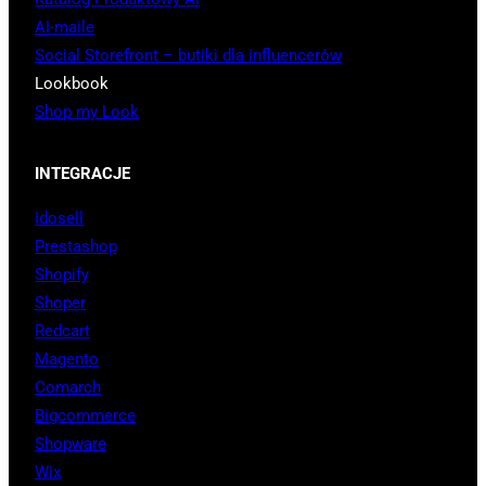
AI-maile
Social Storefront – butiki dla influencerów
Lookbook
Shop my Look
INTEGRACJE
Idosell
Prestashop
Shopify
Shoper
Redcart
Magento
Comarch
Bigcommerce
Shopware
Wix