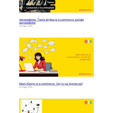
Uprowadzona. Twoja atrybucja e-commerce została
uprowadzona
28 maja, 2026
Mam Klaviyo w e-commerce. Czy to już wystarcza?
25 maja, 2026