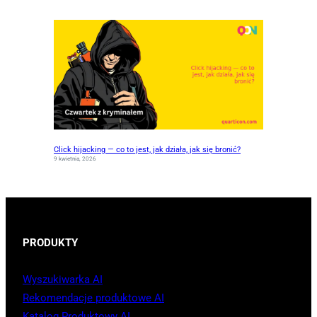
Click hijacking — co to jest, jak działa, jak się bronić?
9 kwietnia, 2026
PRODUKTY
Wyszukiwarka AI
Rekomendacje produktowe AI
Katalog Produktowy AI