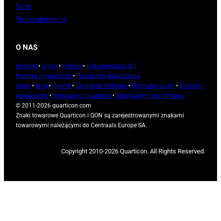
Sote
Woocommerce
O NAS
Kontakt
•
O nas
•
Pomoc
•
Dokumentacja API
Polityka prywatności
•
Regulamin świadczenia
usług
•
Blog
•
Cennik
•
Zapytanie ofertowe
•
Bezpłatny audyt
•
E-booki i
przewodniki
•
Integracje z Quarticon
•
Alternatywy i porównania
© 2011-2026 quarticon.com
Znaki towarowe Quarticon i QON są zarejestrowanymi znakami
towarowymi należącymi do Centraals Europe SA.
Copyright 2010-2026 Quarticon. All Rights Reserved.