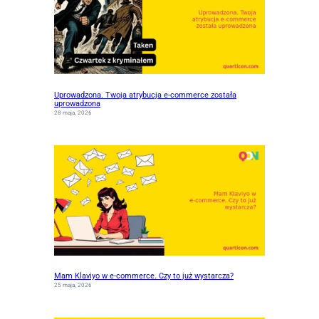
Uprowadzona. Twoja atrybucja e-commerce została
uprowadzona
28 maja, 2026
Mam Klaviyo w e-commerce. Czy to już wystarcza?
25 maja, 2026