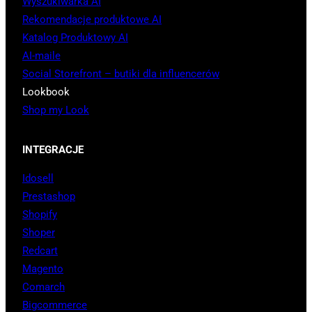
Wyszukiwarka AI
Rekomendacje produktowe AI
Katalog Produktowy AI
AI-maile
Social Storefront – butiki dla influencerów
Lookbook
Shop my Look
INTEGRACJE
Idosell
Prestashop
Shopify
Shoper
Redcart
Magento
Comarch
Bigcommerce