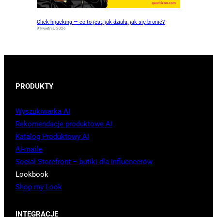
Click hijacking — co to jest, jak działa, jak się bronić?
9 kwietnia, 2026
PRODUKTY
Wyszukiwarka AI
Rekomendacje produktowe AI
Katalog Produktowy AI
AI-maile
Social Storefront – butiki dla influencerów
Lookbook
Shop my Look
INTEGRACJE