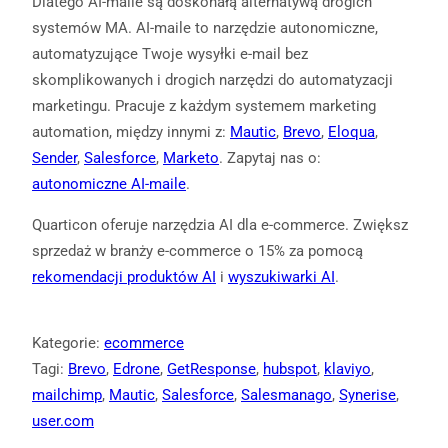
Dlatego AI-maile są doskonałą alternatywą drogich
systemów MA. AI-maile to narzędzie autonomiczne,
automatyzujące Twoje wysyłki e-mail bez
skomplikowanych i drogich narzędzi do automatyzacji
marketingu. Pracuje z każdym systemem marketing
automation, między innymi z:
Mautic
,
Brevo
,
Eloqua
,
Sender
,
Salesforce
,
Marketo
. Zapytaj nas o:
autonomiczne AI-maile
.
Quarticon oferuje narzędzia AI dla e-commerce. Zwiększ
sprzedaż w branży e-commerce o 15% za pomocą
rekomendacji produktów AI
i
wyszukiwarki AI
.
Kategorie:
ecommerce
Tagi:
Brevo
, 
Edrone
, 
GetResponse
, 
hubspot
, 
klaviyo
, 
mailchimp
, 
Mautic
, 
Salesforce
, 
Salesmanago
, 
Synerise
, 
user.com