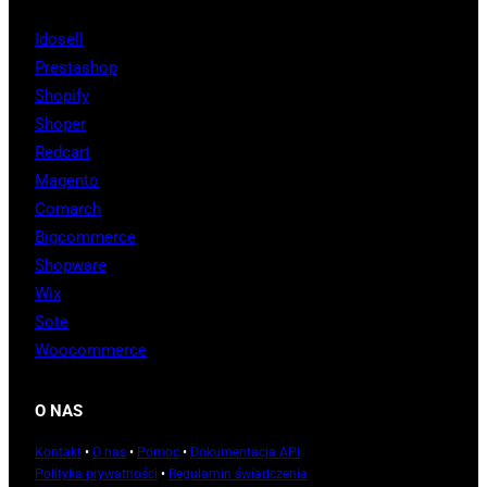
Idosell
Prestashop
Shopify
Shoper
Redcart
Magento
Comarch
Bigcommerce
Shopware
Wix
Sote
Woocommerce
O NAS
Kontakt
•
O nas
•
Pomoc
•
Dokumentacja API
Polityka prywatności
•
Regulamin świadczenia