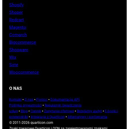
Shopify
Shoper
Redcart
Magento
Comarch
Bigcommerce
Shopware
Wix
Sote
Woocommerce
O NAS
Kontakt
•
O nas
•
Pomoc
•
Dokumentacja API
Polityka prywatności
•
Regulamin świadczenia
usług
•
Blog
•
Cennik
•
Zapytanie ofertowe
•
Bezpłatny audyt
•
E-booki i
przewodniki
•
Integracje z Quarticon
•
Alternatywy i porównania
© 2011-2026 quarticon.com
Znaki towarowe Quarticon i QON są zarejestrowanymi znakami