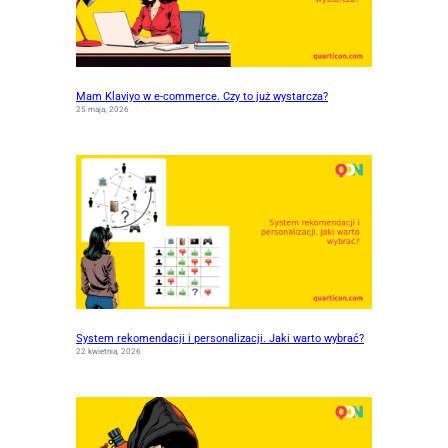
Mam Klaviyo w e-commerce. Czy to już wystarcza?
25 maja, 2026
System rekomendacji i personalizacji. Jaki warto wybrać?
22 kwietnia, 2026